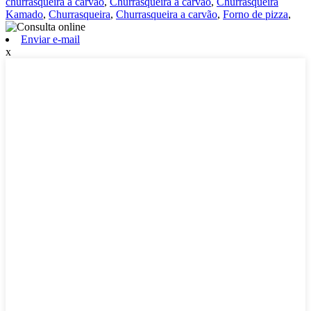
churrasqueira a carvão
,
Churrasqueira a carvão
,
Churrasqueira
Kamado
,
Churrasqueira
,
Churrasqueira a carvão
,
Forno de pizza
,
Enviar e-mail
x