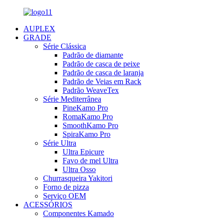
AUPLEX
GRADE
Série Clássica
Padrão de diamante
Padrão de casca de peixe
Padrão de casca de laranja
Padrão de Veias em Rack
Padrão WeaveTex
Série Mediterrânea
PineKamo Pro
RomaKamo Pro
SmoothKamo Pro
SpiraKamo Pro
Série Ultra
Ultra Epicure
Favo de mel Ultra
Ultra Osso
Churrasqueira Yakitori
Forno de pizza
Serviço OEM
ACESSÓRIOS
Componentes Kamado