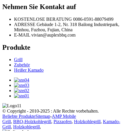
Nehmen Sie Kontakt auf
KOSTENLOSE BERATUNG
0086-0591-88079499
ADRESSE
Gebäude 1-2, Nr. 318 Bailong Industriepark,
Minhou, Fuzhou, Fujian, China
E-MAIL
vivian@auplexbbq.com
Produkte
Grill
Zubehör
Heißer Kamado
© Copyright - 2010-2025 : Alle Rechte vorbehalten.
Beliebte Produkte
Sitemap
-
AMP Mobile
Grill
,
BBQ-Holzkohlegrill
,
Pizzaofen
,
Holzkohlegrill
,
Kamado-
Grill
,
Holzkohlegrill
,