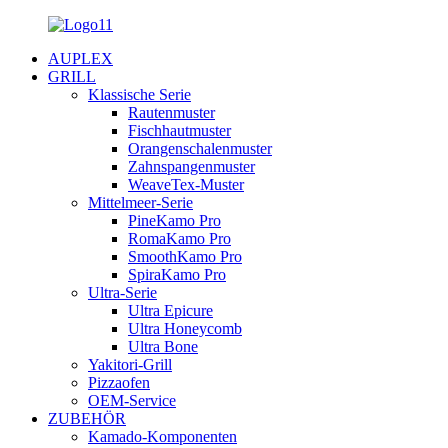
AUPLEX
GRILL
Klassische Serie
Rautenmuster
Fischhautmuster
Orangenschalenmuster
Zahnspangenmuster
WeaveTex-Muster
Mittelmeer-Serie
PineKamo Pro
RomaKamo Pro
SmoothKamo Pro
SpiraKamo Pro
Ultra-Serie
Ultra Epicure
Ultra Honeycomb
Ultra Bone
Yakitori-Grill
Pizzaofen
OEM-Service
ZUBEHÖR
Kamado-Komponenten